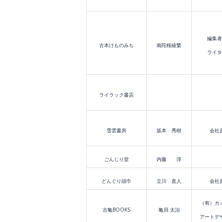
編集者
古本けものみち
南陀桜綾繁
ライタ
ライラック書店
雪雲書房
坂本 秀樹
会社
ごんじり堂
内藤 淳
どんぐり頭巾
立川 直人
会社
（有）カ
古亀BOOKS
亀貝 太治
アートデ