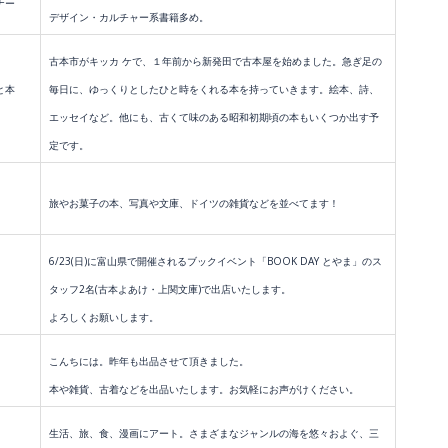
ナー
デザイン・カルチャー系書籍多め。
古本市がキッカ ケで、１年前から新発田で古本屋を始めました。急ぎ足の
と本
毎日に、ゆっくりとしたひと時をくれる本を持っていきます。絵本、詩、
エッセイなど。他にも、古くて味のある昭和初期頃の本もいくつか出す予
定です。
旅やお菓子の本、写真や文庫、ドイツの雑貨などを並べてます！
6/23(日)に富山県で開催されるブックイベント「BOOK DAY とやま」の
ス
タッフ2名(古本よあけ・上関文庫)で出店いたします。
よろしくお願いします。
こんちには。昨年も出品させて頂きました。
本や雑貨、古着などを出品いたします。お気軽にお声がけください。
生活、旅、食、漫画にアート。さまざまなジャンルの海を悠々およぐ、三