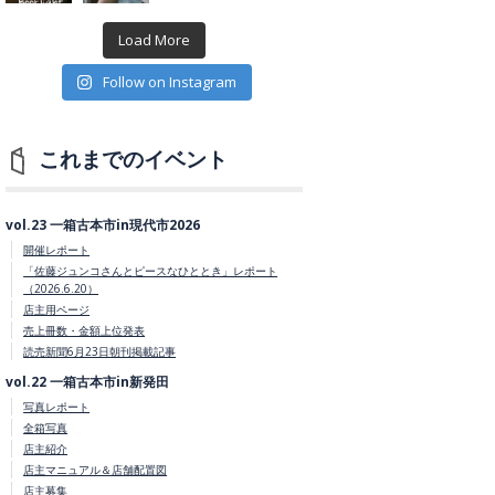
Load More
Follow on Instagram
これまでのイベント
vol.23 一箱古本市in現代市2026
開催レポート
「佐藤ジュンコさんとピースなひととき」レポート
（2026.6.20）
店主用ページ
売上冊数・金額上位発表
読売新聞6月23日朝刊掲載記事
vol.22 一箱古本市in新発田
写真レポート
全箱写真
店主紹介
店主マニュアル＆店舗配置図
店主募集