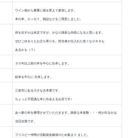
ワイン箱から番重に箱を変えて参加します。
本の本、エッセイ、雑誌などをご用意しました。
何を出すかは未定ですが、かなり雑多な内容になると思います。
ぜひごゆるりとお立ち寄りを。担当者が仕入れた色々な小ネタも
あるかも（？）
３０年以上前の本を中心に出本します。
絵本を中心に 出本します。
三条市にある小さな古本屋です。
ちょっと不思議な本に出会えるお店です♪
あべ家の本を整理させていただきます。雑多な本多数・・・何が出るかは
当日次第です。
フリスビー仲間が活動資金確保のため集まり ました。