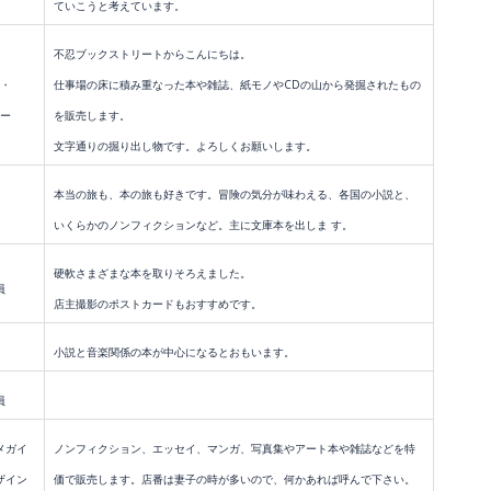
イ
ていこうと考えています。
不忍ブックストリートからこんにちは。
ト
・
仕事場の床に積み重なった本や雑誌、紙モノやCDの山から
発掘されたもの
ー
を販売します。
文字通りの掘り出し物です。よろしくお願いします。
本当の旅も、本の旅も好きです。冒険の気分が味わえる、各国の小説と、
いくらかのノンフィクションなど。主に文庫本を出しま す。
硬軟さまざまな本を取りそろえました。
員
店主撮影のポストカードもおすすめです。
小説と音楽関係の本が中心になるとおもいます。
員
メガイ
ノンフィクション、エッセイ、マンガ、写真集やアート本や雑誌などを特
ザイン
価で
販売します。店番は妻子の時が多いので、何かあれば呼んで下さい。