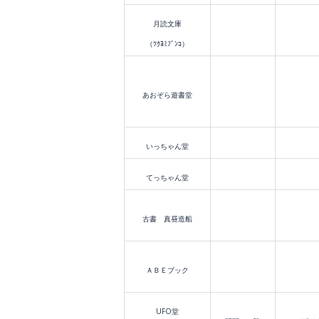
月読文庫
（ﾂｸﾖﾐﾌﾞﾝｺ）
あおぞら遊書堂
いっちゃん堂
てっちゃん堂
古書 真昼造船
ＡＢＥブック
UFO堂