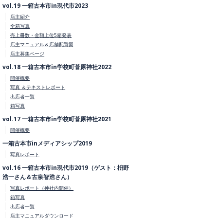
vol.19 一箱古本市in現代市2023
店主紹介
全箱写真
売上冊数・金額上位5箱発表
店主マニュアル＆店舗配置図
店主募集ページ
vol.18 一箱古本市in学校町菅原神社2022
開催概要
写真 ＆テキストレポート
出店者一覧
箱写真
vol.17 一箱古本市in学校町菅原神社2021
開催概要
一箱古本市inメディアシップ2019
写真レポート
vol.16 一箱古本市in現代市2019（ゲスト：枡野
浩一さん＆古泉智浩さん）
写真レポート（神社内開催）
箱写真
出店者一覧
店主マニュアルダウンロード