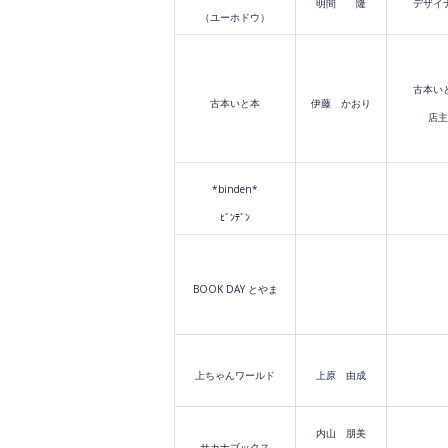
明間 隆
デザイ
（ユーホドウ）
古本い
古本いと本
伊藤 かおり
店主
*binden*
ﾋﾞﾝﾃﾞﾝ
BOOK DAY とやま
上ちゃんワールド
上原 由成
内山 朋美
サカナブックス