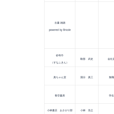
古書 雑踏
powered by Bricole
砂布巾
駒形 武史
会社
（すなふきん）
真ちゃん堂
国分 真三
無職
青空書房
学生
小林書店 おさがり部
小林 浩之