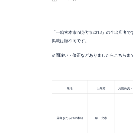
「一箱古本市in現代市2013」の全出店者で
掲載は順不同です。
※間違い・修正などありましたら
こちら
ま
店名
出店者
お勤め先・
落書きだらけの本箱
幅 允孝