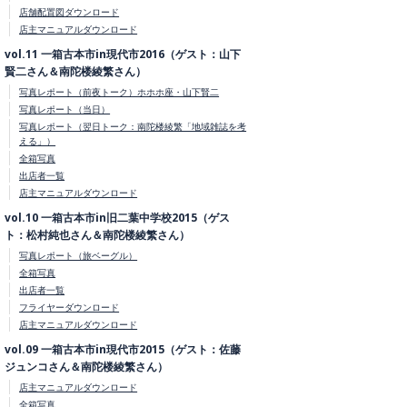
店舗配置図ダウンロード
店主マニュアルダウンロード
vol.11 一箱古本市in現代市2016（ゲスト：山下
賢二さん＆南陀楼綾繁さん）
写真レポート（前夜トーク）ホホホ座・山下賢二
写真レポート（当日）
写真レポート（翌日トーク：南陀楼綾繁「地域雑誌を考
える」）
全箱写真
出店者一覧
店主マニュアルダウンロード
vol.10 一箱古本市in旧二葉中学校2015（ゲス
ト：松村純也さん＆南陀楼綾繁さん）
写真レポート（旅ベーグル）
全箱写真
出店者一覧
フライヤーダウンロード
店主マニュアルダウンロード
vol.09 一箱古本市in現代市2015（ゲスト：佐藤
ジュンコさん＆南陀楼綾繁さん）
店主マニュアルダウンロード
全箱写真