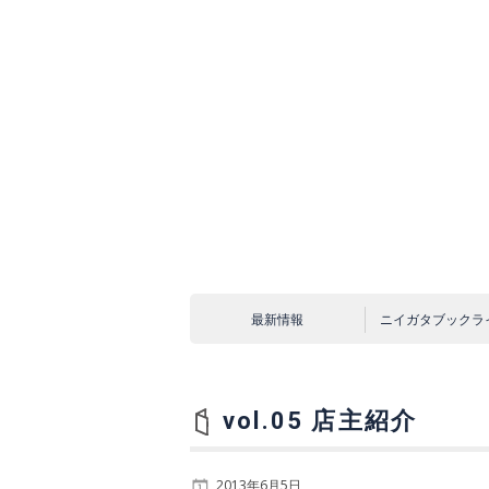
コ
ン
テ
ン
ツ
へ
ス
キ
ッ
プ
最新情報
ニイガタブックラ
vol.05 店主紹介
2013年6月5日