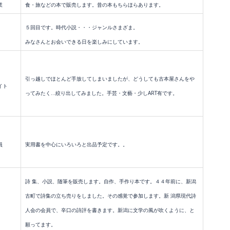
業
食・旅などの本で販売します。昔の本もちらほらあります。
５回目です。時代小説・・・ジャンルさまざま。
みなさんとお会いできる日を楽しみにしています。
引っ越しでほとんど手放してしまいましたが、どうしても古本屋さんを
や
イト
ってみたく…絞り出してみました。手芸・文藝・少しART有です。
員
実用書を中心にいろいろと出品予定です。。
詩 集、小説、随筆を販売します。自作、手作り本です。４４年前に、新潟
古町で詩集の立ち売りをしました。その感覚で参加します。新 潟県現代詩
人会の会員で、辛口の詩評を書きます。新潟に文学の風が吹くように、と
願ってます。