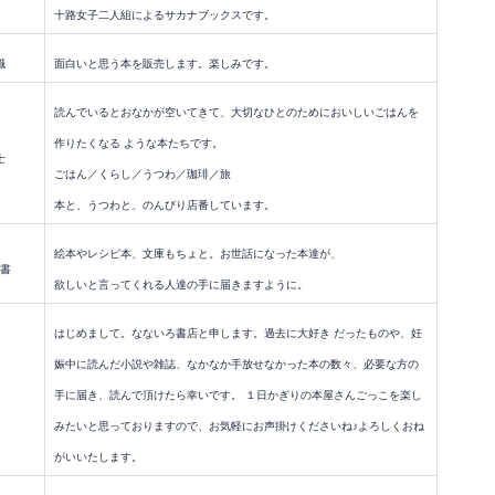
十路女子二人組によるサカナブックスです。
職
面白いと思う本を販売します。楽しみです。
読んでいるとおなかが空いてきて、大切なひとのためにおいしいごはんを
作りたくなる ような本たちです。
士
ごはん／くらし／うつわ／珈琲／旅
本と、うつわと、のんびり店番しています。
絵本やレシピ本、文庫もちょと。お世話になった本達が、
書
欲しいと言ってくれる人達の手に届きますように。
はじめまして。なないろ書店と申します。過去に大好き だったものや、妊
娠中に読んだ小説や雑誌、なかなか手放せなかった本の数々、必要な方の
手に届き、読んで頂けたら幸いです。 １日かぎりの本屋さんごっこを楽し
みたいと思っておりますので、お気軽にお声掛けくださいね♪よろしくおね
がいいたします。