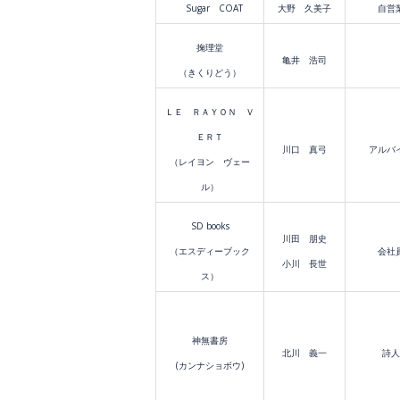
Sugar COAT
大野 久美子
自営
掬理堂
亀井 浩司
（きくりどう）
ＬＥ ＲＡＹＯＮ Ｖ
ＥＲＴ
川口 真弓
アルバ
（レイヨン ヴェー
ル）
SD books
川田 朋史
（エスディーブック
会社
小川 長世
ス）
神無書房
北川 義一
詩人
(カンナショボウ)