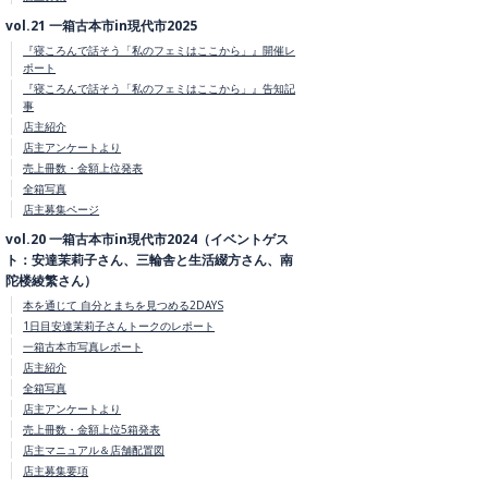
vol.21 一箱古本市in現代市2025
『寝ころんで話そう「私のフェミはここから」』開催レ
ポート
『寝ころんで話そう「私のフェミはここから」』告知記
事
店主紹介
店主アンケートより
売上冊数・金額上位発表
全箱写真
店主募集ページ
vol.20 一箱古本市in現代市2024（イベントゲス
ト：安達茉莉子さん、三輪舎と生活綴方さん、南
陀楼綾繁さん）
本を通じて 自分とまちを見つめる2DAYS
1日目安達茉莉子さんトークのレポート
一箱古本市写真レポート
店主紹介
全箱写真
店主アンケートより
売上冊数・金額上位5箱発表
店主マニュアル＆店舗配置図
店主募集要項