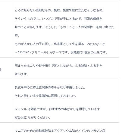
とるに足らない些細なもの。無駄、無益で役に立たなそうなもの。
そういうものでも、いつどこで誰が手にとるかで、特別の価値を
持つことがあります。そうした「もの・こと・人の関係性」を創り出せた
時、
ものが人から人の手に渡り、出来事として生を得る―みたいなこと
＝”Bricole”（ブリコール）がテーマです。お陰様で3度目の出店です。
溜まったホコリや砂を布巾で落としながら、ふる雑誌・ふる本を
員
並べます。
良寛を中心に郷土史関係の本をかなり準備しました。
それと珍しい本を意識的に選択してみました。
ジャンル は雑多ですが、おすすめの本ばかりを用意しています。
ぜひお立 ち寄りください。
マニアのための自動車雑誌＆アクアリウム誌がメインのマガジン店