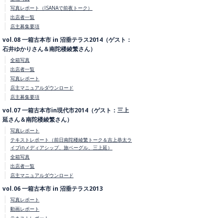
写真レポート（ISANAで前夜トーク）
出店者一覧
店主募集要項
vol.08 一箱古本市 in 沼垂テラス2014（ゲスト：
石井ゆかりさん＆南陀楼綾繁さん）
全箱写真
出店者一覧
写真レポート
店主マニュアルダウンロード
店主募集要項
vol.07 一箱古本市in現代市2014（ゲスト：三上
延さん＆南陀楼綾繁さん）
写真レポート
テキストレポート（前日南陀楼綾繁トーク＆吉上恭太ラ
イブinメディアシップ、旅ベーグル、三上延）
全箱写真
出店者一覧
店主マニュアルダウンロード
vol.06 一箱古本市 in 沼垂テラス2013
写真レポート
動画レポート