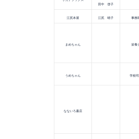
田中 啓子
江尻本屋
江尻 晴子
事務
まめちゃん
栄養
うめちゃん
学校司
なないろ書店