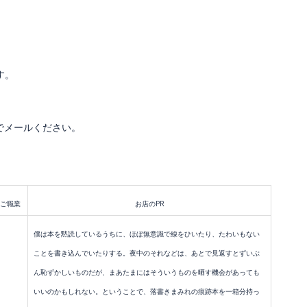
タ
す。
ブ
でメールください。
ッ
ク
ご職業
お店のPR
僕は本を黙読しているうちに、ほぼ無意識で線をひいたり、たわいもない
ラ
ことを書き込んでいたりする。夜中のそれなどは、あとで見返すとずいぶ
ん恥ずかしいものだが、まあたまにはそういうものを晒す機会があっても
いいのかもしれない。ということで、落書きまみれの痕跡本を一箱分持っ