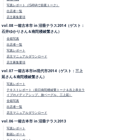
写真レポート（ISANAで前夜トーク）
出店者一覧
店主募集要項
vol.08 一箱古本市 in 沼垂テラス2014（ゲスト：
石井ゆかりさん＆南陀楼綾繁さん）
全箱写真
出店者一覧
写真レポート
店主マニュアルダウンロード
店主募集要項
vol.07 一箱古本市in現代市2014（ゲスト：三上
延さん＆南陀楼綾繁さん）
写真レポート
テキストレポート（前日南陀楼綾繁トーク＆吉上恭太ラ
イブinメディアシップ、旅ベーグル、三上延）
全箱写真
出店者一覧
店主マニュアルダウンロード
vol.06 一箱古本市 in 沼垂テラス2013
写真レポート
動画レポート