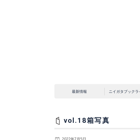
コ
ン
テ
ン
ツ
へ
ス
キ
ッ
プ
最新情報
ニイガタブックラ
vol.18箱写真
2022年7月5日