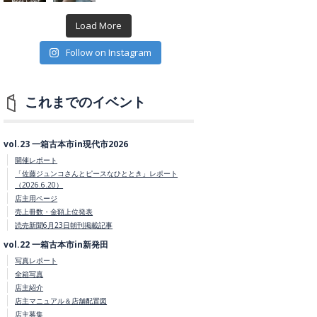
Load More
Follow on Instagram
これまでのイベント
vol.23 一箱古本市in現代市2026
開催レポート
「佐藤ジュンコさんとピースなひととき」レポート
（2026.6.20）
店主用ページ
売上冊数・金額上位発表
読売新聞6月23日朝刊掲載記事
vol.22 一箱古本市in新発田
写真レポート
全箱写真
店主紹介
店主マニュアル＆店舗配置図
店主募集