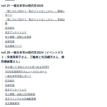
vol.21 一箱古本市in現代市2025
『寝ころんで話そう「私のフェミはここから」』開催レ
ポート
『寝ころんで話そう「私のフェミはここから」』告知記
事
店主紹介
店主アンケートより
売上冊数・金額上位発表
全箱写真
店主募集ページ
vol.20 一箱古本市in現代市2024（イベントゲス
ト：安達茉莉子さん、三輪舎と生活綴方さん、南
陀楼綾繁さん）
本を通じて 自分とまちを見つめる2DAYS
1日目安達茉莉子さんトークのレポート
一箱古本市写真レポート
店主紹介
全箱写真
店主アンケートより
売上冊数・金額上位5箱発表
店主マニュアル＆店舗配置図
店主募集要項