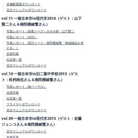
店舗配置図ダウンロード
店主マニュアルダウンロード
vol.11 一箱古本市in現代市2016（ゲスト：山下
賢二さん＆南陀楼綾繁さん）
写真レポート（前夜トーク）ホホホ座・山下賢二
写真レポート（当日）
写真レポート（翌日トーク：南陀楼綾繁「地域雑誌を考
える」）
全箱写真
出店者一覧
店主マニュアルダウンロード
vol.10 一箱古本市in旧二葉中学校2015（ゲス
ト：松村純也さん＆南陀楼綾繁さん）
写真レポート（旅ベーグル）
全箱写真
出店者一覧
フライヤーダウンロード
店主マニュアルダウンロード
vol.09 一箱古本市in現代市2015（ゲスト：佐藤
ジュンコさん＆南陀楼綾繁さん）
店主マニュアルダウンロード
全箱写真