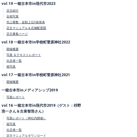
vol.19 一箱古本市in現代市2023
店主紹介
全箱写真
売上冊数・金額上位5箱発表
店主マニュアル＆店舗配置図
店主募集ページ
vol.18 一箱古本市in学校町菅原神社2022
開催概要
写真 ＆テキストレポート
出店者一覧
箱写真
vol.17 一箱古本市in学校町菅原神社2021
開催概要
一箱古本市inメディアシップ2019
写真レポート
vol.16 一箱古本市in現代市2019（ゲスト：枡野
浩一さん＆古泉智浩さん）
写真レポート（神社内開催）
箱写真
出店者一覧
店主マニュアルダウンロード