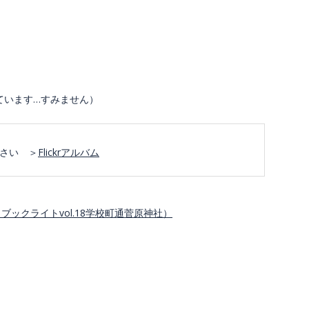
タ
ブ
ています…すみません）
ッ
さい ＞
Flickrアルバム
ク
ラ